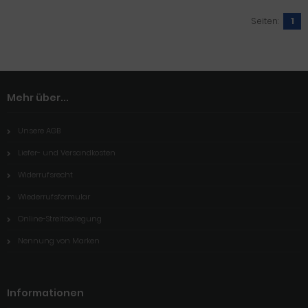
Seiten:
1
Mehr über...
Unsere AGB
Liefer- und Versandkosten
Widerrufsrecht
Wiederrufsformular
Online-Streitbeilegung
Nennung von Marken
Informationen