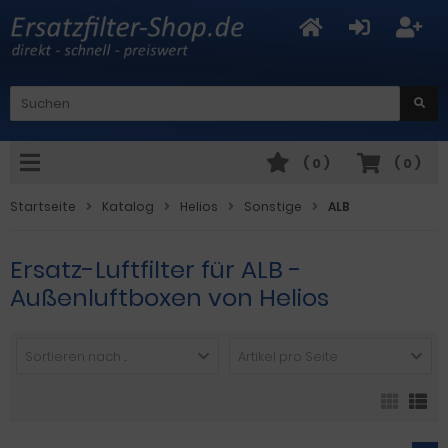
(
0
)
(
0
)
Startseite
Katalog
Helios
Sonstige
ALB
Ersatz-Luftfilter für ALB -
Außenluftboxen von Helios
Sortieren nach ...
Artikel pro Seite