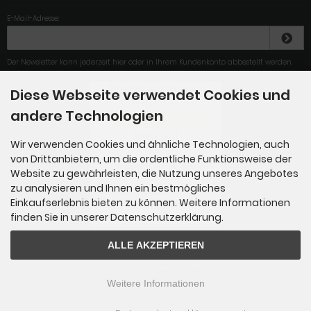
E-Mail-Adresse:
Der Newsletter kann jederzeit hier oder in Ihrem Kundenkonto abbestellt werden.
Diese Webseite verwendet Cookies und
4.79
/
5
.00
andere Technologien
Sehr gut
Wir verwenden Cookies und ähnliche Technologien, auch
von Drittanbietern, um die ordentliche Funktionsweise der
Super Service! Vielen
herzzlichen Dank, dass Sie
Website zu gewährleisten, die Nutzung unseres Angebotes
das...
zu analysieren und Ihnen ein bestmögliches
Einkaufserlebnis bieten zu können. Weitere Informationen
Gesamt: 284
finden Sie in unserer Datenschutzerklärung.
ALLE AKZEPTIEREN
ersatzfilter-shop.de © 2026
Weitere Informationen