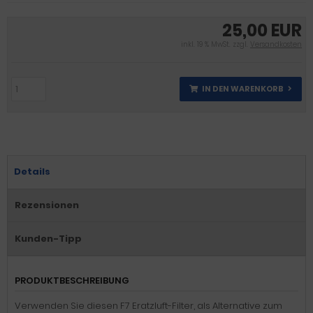
25,00 EUR
inkl. 19 % MwSt. zzgl.
Versandkosten
IN DEN WARENKORB
Details
Rezensionen
Kunden-Tipp
PRODUKTBESCHREIBUNG
Verwenden Sie diesen F7 Eratzluft-Filter, als Alternative zum