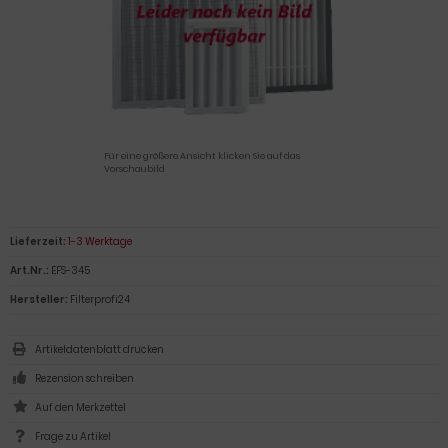
Für eine größere Ansicht klicken Sie auf das
Vorschaubild
Lieferzeit:
1-3 Werktage
Art.Nr.:
EFS-345
Hersteller:
Filterprofi24
Artikeldatenblatt drucken
Rezension schreiben
Frage zu Artikel