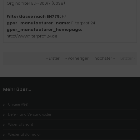
Orginalfilter ELF-300/7 (0038).
Filterklasse nach EN779:
F7
gpsr_manufacturer_name:
Filterprofi24
gpsr_manufacturer_homepage:
http://www.filterprofi24.de
« Erster
|
« vorheriger
|
nächster »
|
Letzter »
Mehr über...
Unsere AGB
Liefer- und Versandkosten
Widerrufsrecht
Wiederrufsformular