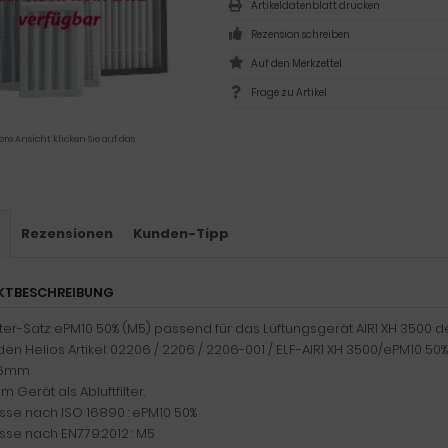
Artikeldatenblatt drucken
Rezension schreiben
Frage zu Artikel
ere Ansicht klicken Sie auf das
s
Rezensionen
Kunden-Tipp
KTBESCHREIBUNG
ilter-Satz ePM10 50% (M5) passend für das Lüftungsgerät AIR1 XH 3500 de
 den Helios Artikel: 02206 / 2206 / 2206-001 / ELF-AIR1 XH 3500/ePM10 5
 96mm
im Gerät als Abluftfilter.
lasse nach ISO 16890 : ePM10 50%
asse nach EN779:2012 : M5