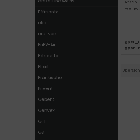
drexel und weiss
Anzahl F
Hochwer
Effiziento
elco
enervent
gpsr_
EnEV-Air
gpsr_
Exhausto
Flexit
Übersich
Fränkische
Frivent
Geberit
Genvex
GLT
GS