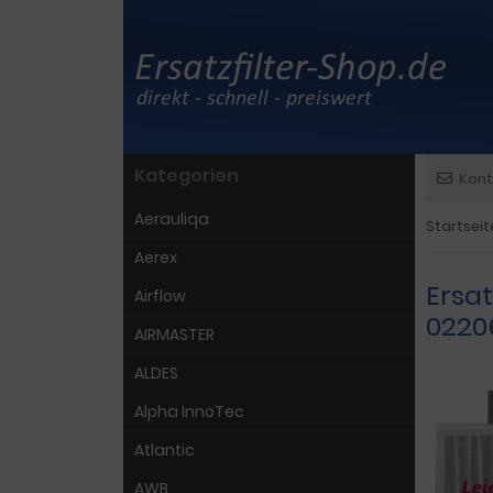
Kategorien
Kont
Aerauliqa
Startseit
Aerex
Ersat
Airflow
0220
AIRMASTER
ALDES
Alpha InnoTec
Atlantic
AWB