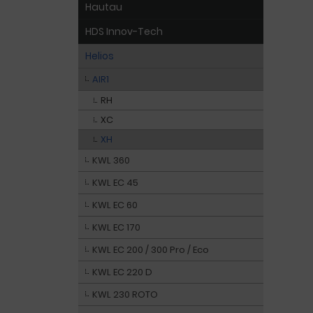
Hautau
HDS Innov-Tech
Helios
AIR1
RH
XC
XH
KWL 360
KWL EC 45
KWL EC 60
KWL EC 170
KWL EC 200 / 300 Pro / Eco
KWL EC 220 D
KWL 230 ROTO