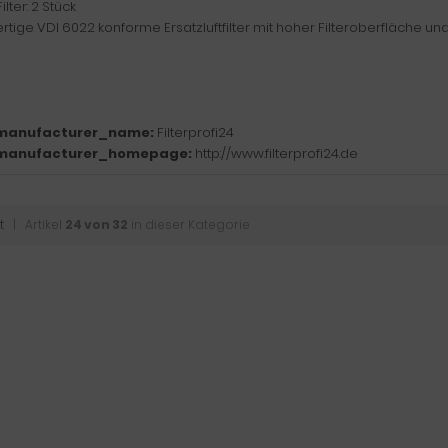
ilter: 2 Stück
tige VDI 6022 konforme Ersatzluftfilter mit hoher Filteroberfläche un
manufacturer_name:
Filterprofi24
manufacturer_homepage:
http://www.filterprofi24.de
t
| Artikel
24 von 32
in dieser Kategorie