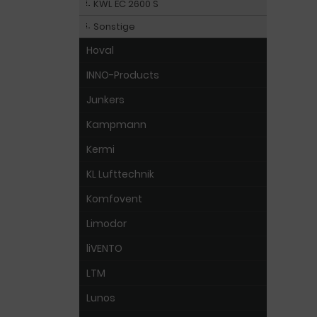
KWL EC 2600 S
Sonstige
Hoval
INNO-Products
Junkers
Kampmann
Kermi
KL Lufttechnik
Komfovent
Limodor
liVENTO
LTM
Lunos