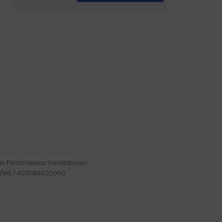
r Firma Helios Ventilatoren.
0%/96 / 4010184022060