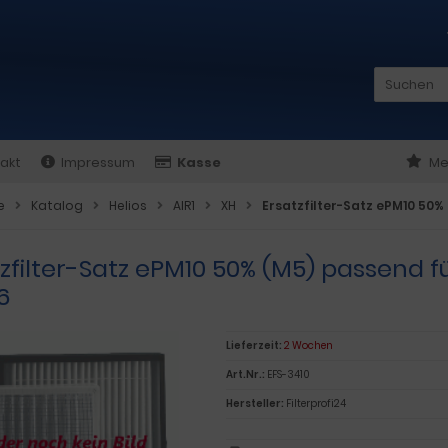
akt
Impressum
Kasse
Me
e
Katalog
Helios
AIR1
XH
Ersatzfilter-Satz ePM10 50% 
zfilter-Satz ePM10 50% (M5) passend fü
6
Lieferzeit:
2 Wochen
Art.Nr.:
EFS-3410
Hersteller:
Filterprofi24