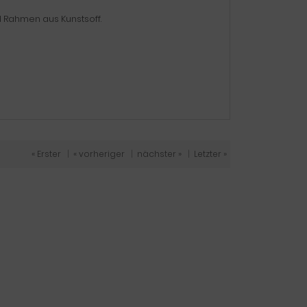
d Rahmen aus Kunstsoff.
« Erster
|
« vorheriger
|
nächster »
|
Letzter »