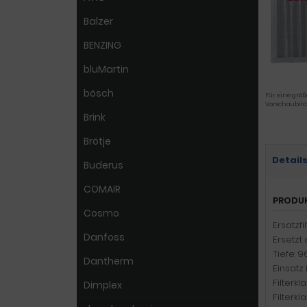
Balzer
BENZING
bluMartin
bösch
Für eine größ
Vorschaubild
Brink
Brötje
Detail
Buderus
COMAIR
PRODU
Cosmo
Ersatzf
Danfoss
Ersetzt
Tiefe:
Dantherm
Einsatz 
Filterk
Dimplex
Filterkl