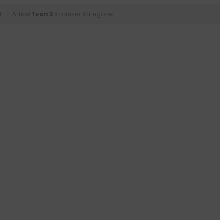
t
| Artikel
1 von 2
in dieser Kategorie