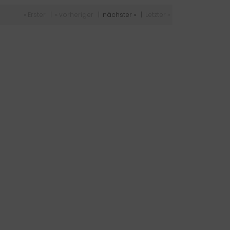
« Erster
|
« vorheriger
|
nächster »
|
Letzter »