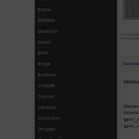
Balzer
BENZING
bluMartin
Für eine größ
Vorschaubild
bösch
Brink
Brötje
Detail
Buderus
PRODU
COMAIR
Cosmo
Abmes
Danfoss
Filter
Dantherm
gpsr_
gpsr_
Dimplex