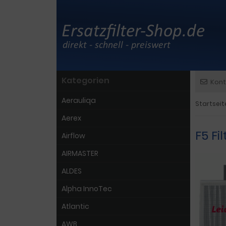
Kategorien
Kont
Aerauliqa
Startseit
Aerex
F5 F
Airflow
AIRMASTER
ALDES
Alpha InnoTec
Atlantic
AWB