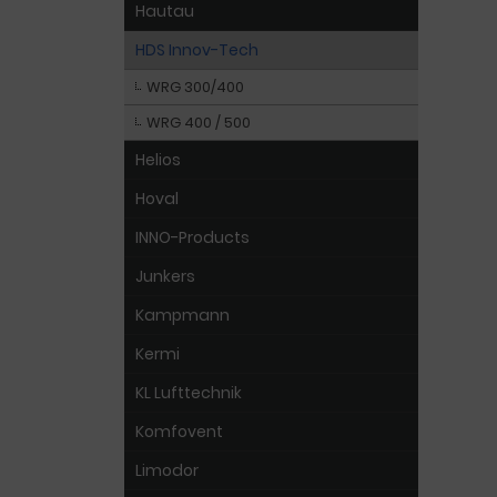
Hautau
HDS Innov-Tech
WRG 300/400
WRG 400 / 500
Helios
Hoval
INNO-Products
Junkers
Kampmann
Kermi
KL Lufttechnik
Komfovent
Limodor