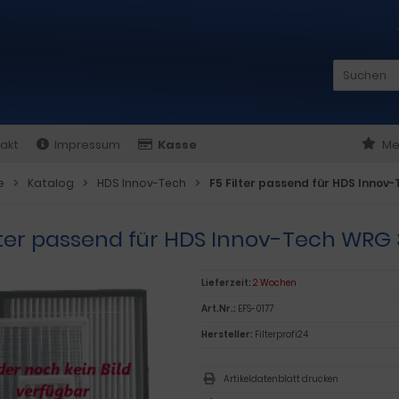
akt
Impressum
Kasse
Me
e
Katalog
HDS Innov-Tech
F5 Filter passend für HDS Innov
ilter passend für HDS Innov-Tech WRG 
Lieferzeit:
2 Wochen
Art.Nr.:
EFS-0177
Hersteller:
Filterprofi24
Artikeldatenblatt drucken