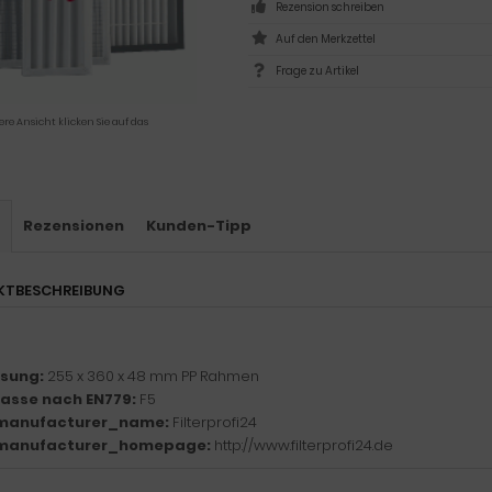
Rezension schreiben
Frage zu Artikel
ere Ansicht klicken Sie auf das
s
Rezensionen
Kunden-Tipp
KTBESCHREIBUNG
sung:
255 x 360 x 48 mm PP Rahmen
klasse nach EN779:
F5
manufacturer_name:
Filterprofi24
manufacturer_homepage:
http://www.filterprofi24.de