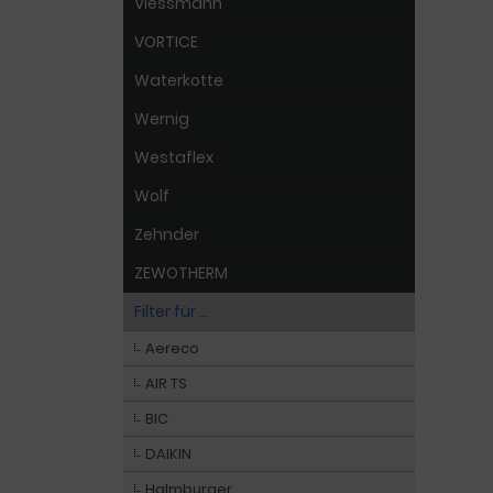
Viessmann
VORTICE
Waterkotte
Wernig
Westaflex
Wolf
Zehnder
ZEWOTHERM
Filter für ...
Aereco
AIR TS
BIC
DAIKIN
Halmburger