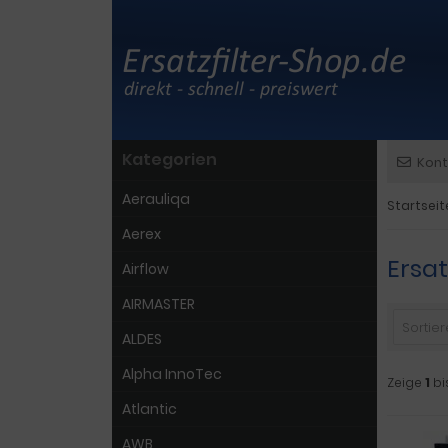
Kategorien
Kont
Aerauliqa
Startseit
Aerex
Ersat
Airflow
AIRMASTER
Sortiere
ALDES
Alpha InnoTec
Zeige
1
bi
Atlantic
AWB