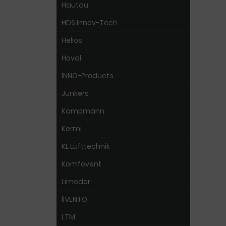
Hautau
HDS Innov-Tech
Helios
Hoval
INNO-Products
Junkers
Kampmann
Kermi
KL Lufttechnik
Komfovent
Limodor
liVENTO
LTM