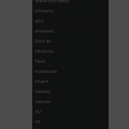
drexel und weiss
Effiziento
elco
enervent
EnEV-Air
Exhausto
Flexit
Fränkische
Frivent
Geberit
Genvex
GLT
GS