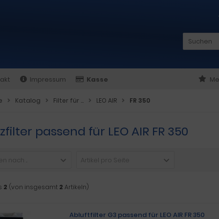
akt
Impressum
Kasse
Me
e
Katalog
Filter für ...
LEO AIR
FR 350
zfilter passend für LEO AIR FR 350
n nach ...
Artikel pro Seite
s
2
(von insgesamt
2
Artikeln)
Abluftfilter G3 passend für LEO AIR FR 350