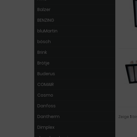
Balzer
BENZING
bluMartin
bösch
Brink
Brötje
Buderus
COMAIR
Cosmo
Danfoss
Dantherm
Zeige
1
bi
Dimplex