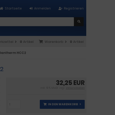
Startseite
Anmelden
Registrieren
rkzettel
0
Artikel
Warenkorb
0
Artikel
r Dantherm HCC2
C2
32,25 EUR
inkl. 19 % MwSt. zzgl.
Versandkosten
IN DEN WARENKORB