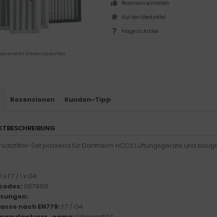
Rezension schreiben
Frage zu Artikel
ere Ansicht klicken Sie auf das
s
Rezensionen
Kunden-Tipp
KTBESCHREIBUNG
rsatzfilter-Set passend für Dantherm HCC2 Lüftungsgeräte und baugl
1 x F7 / 1 x G4
codes:
087998
sungen:
klasse nach EN779:
F7 / G4
manufacturer_name:
Filterprofi24