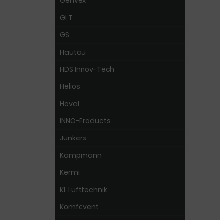
Genvex
GLT
GS
Hautau
HDS Innov-Tech
Helios
Hoval
INNO-Products
Junkers
Kampmann
Kermi
KL Lufttechnik
Komfovent