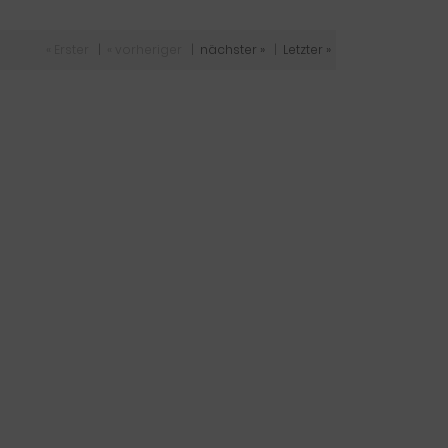
« Erster
|
« vorheriger
|
nächster »
|
Letzter »