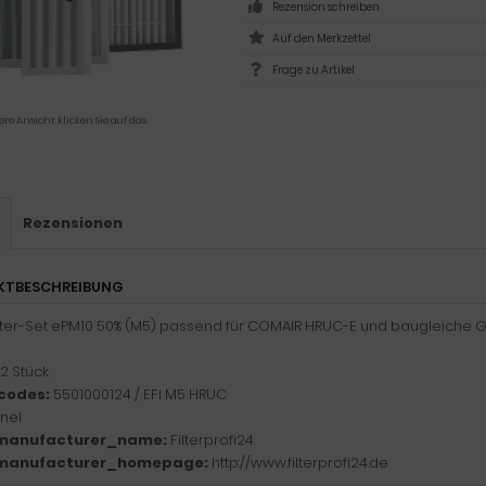
Rezension schreiben
Frage zu Artikel
ere Ansicht klicken Sie auf das
s
Rezensionen
KTBESCHREIBUNG
ilter-Set ePM10 50% (M5) passend für COMAIR HRUC-E und baugleiche G
2 Stück
codes:
5501000124 / EFI M5 HRUC
nel
manufacturer_name:
Filterprofi24
manufacturer_homepage:
http://www.filterprofi24.de