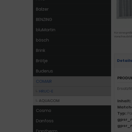
Balzer
BENZING
bluMartin
Für eine größ
Vorschaubild
bösch
Brink
Brötje
Detail
Buderus
PRODU
COMAIR
Ersatzf
HRUC-E
AQUACOM
Inhalt:
Match
Cosmo
Typ:
Pa
gpsr_
Danfoss
gpsr_
Dantherm