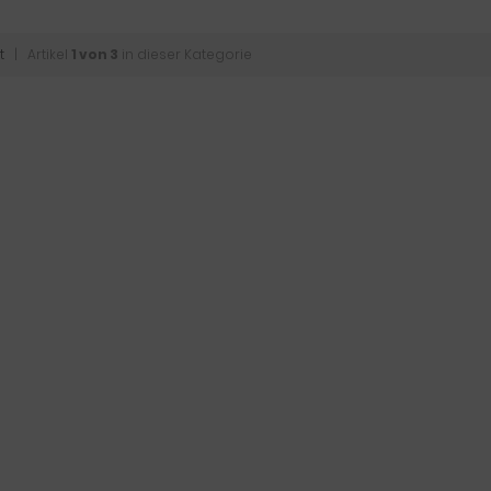
t
| Artikel
1 von 3
in dieser Kategorie