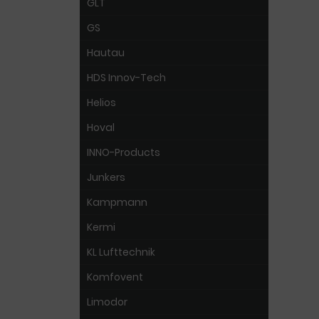
GLT
GS
Hautau
HDS Innov-Tech
Helios
Hoval
INNO-Products
Junkers
Kampmann
Kermi
KL Lufttechnik
Komfovent
Limodor