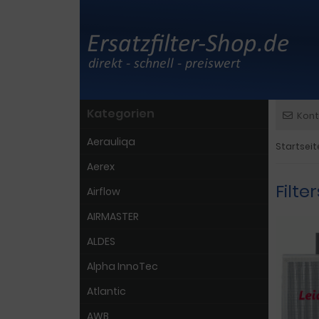
Kategorien
Kont
Aerauliqa
Startseit
Aerex
Filt
Airflow
AIRMASTER
ALDES
Alpha InnoTec
Atlantic
AWB