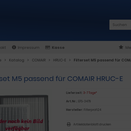
akt
Impressum
Kasse
Me
e
Katalog
COMAIR
HRUC-E
Filterset M5 passend für COM
erset M5 passend für COMAIR HRUC-E
Lieferzeit:
3-7 Tage*
Art.Nr.:
EFS-3479
Hersteller:
Filterprofi24
Artikeldatenblatt drucken