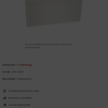
Für eine größere Ansicht klicken Sie auf das
Vorschaubild
Lieferzeit:
1-3 Werktage
Art.Nr.:
EFS-0354
Hersteller:
Filterprofi24
Artikeldatenblatt drucken
Rezension schreiben