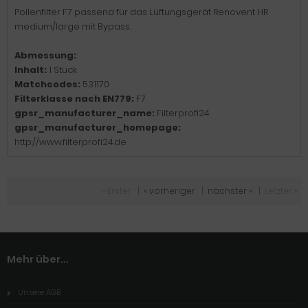
Pollenfilter F7 passend für das Lüftungsgerät Renovent HR
medium/large mit Bypass.
Abmessung:
Inhalt:
1 Stück
Matchcodes:
531170
Filterklasse nach EN779:
F7
gpsr_manufacturer_name:
Filterprofi24
gpsr_manufacturer_homepage:
http://www.filterprofi24.de
« Erster
|
« vorheriger
|
nächster »
|
Letzter »
Mehr über...
Unsere AGB