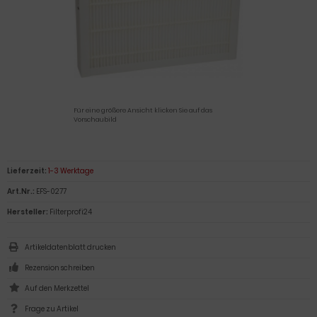
Für eine größere Ansicht klicken Sie auf das
Vorschaubild
Lieferzeit:
1-3 Werktage
Art.Nr.:
EFS-0277
Hersteller:
Filterprofi24
Artikeldatenblatt drucken
Rezension schreiben
Frage zu Artikel