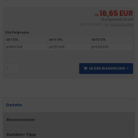
16,65 EUR
ab
Stückpreis
18,50 EUR
inkl. 19 % MwSt. zzgl.
Versandkosten
Staffelpreise
ab 1 Stk.
ab 5 Stk.
ab 10 Stk.
je 18,50 EUR
je 17,57 EUR
je 16,65 EUR
IN DEN WARENKORB
Details
Rezensionen
Kunden-Tipp