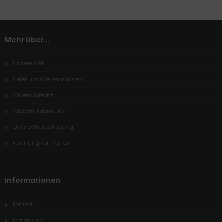
Mehr über...
Unsere AGB
Liefer- und Versandkosten
Widerrufsrecht
Wiederrufsformular
Online-Streitbeilegung
Nennung von Marken
Informationen
Kontakt
Impressum