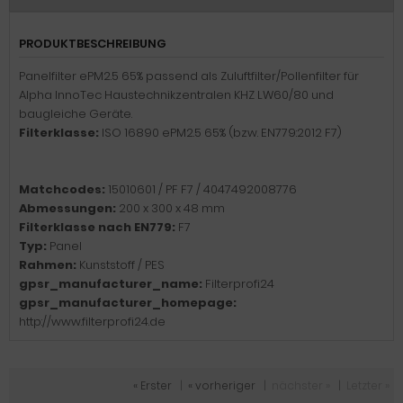
PRODUKTBESCHREIBUNG
Panelfilter ePM2.5 65% passend als Zuluftfilter/Pollenfilter für
Alpha InnoTec Haustechnikzentralen KHZ LW60/80 und
baugleiche Geräte.
Filterklasse:
ISO 16890 ePM2.5 65% (bzw. EN779:2012 F7)
Matchcodes:
15010601 / PF F7 / 4047492008776
Abmessungen:
200 x 300 x 48 mm
Filterklasse nach EN779:
F7
Typ:
Panel
Rahmen:
Kunststoff / PES
gpsr_manufacturer_name:
Filterprofi24
gpsr_manufacturer_homepage:
http://www.filterprofi24.de
« Erster
|
« vorheriger
|
nächster »
|
Letzter »