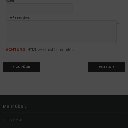
Autor:
Ihre Rezension:
*
ACHTUNG:
HTML wird nicht unterstützt!
ZURÜCK
WEITER
Mehr über...
Unsere AGB