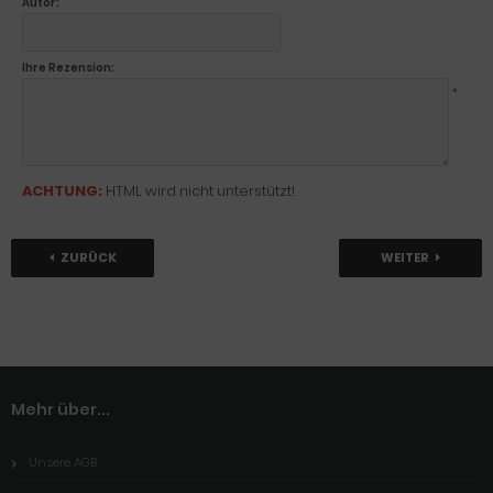
Autor:
Ihre Rezension:
*
ACHTUNG:
HTML wird nicht unterstützt!
ZURÜCK
WEITER
Mehr über...
Unsere AGB