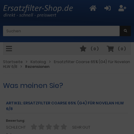
(
0
)
(
0
)
Startseite
Katalog
Ersatzfilter Coarse 65% (G4) für Novelan
HLW 6/8
Rezensionen
Was meinen Sie?
ARTIKEL: ERSATZFILTER COARSE 65% (G4) FÜR NOVELAN HLW
6/8
Bewertung:
SCHLECHT
SEHR GUT