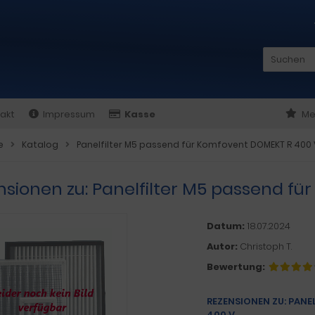
akt
Impressum
Kasse
Me
e
Katalog
Panelfilter M5 passend für Komfovent DOMEKT R 400 
nsionen zu: Panelfilter M5 passend f
Datum:
18.07.2024
Autor:
Christoph T.
Bewertung:
REZENSIONEN ZU: PAN
400 V