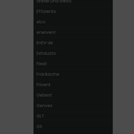
drexel und weiss
Effiziento
elco
enervent
EnEV-Air
Exhausto
Flexit
Fränkische
Frivent
Geberit
Genvex
GLT
GS