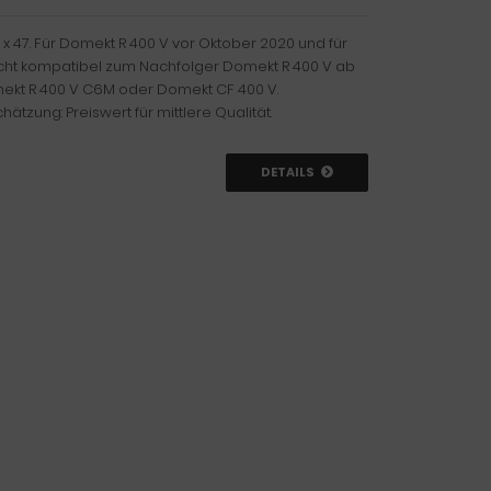
 47. Für Domekt R 400 V vor Oktober 2020 und für
cht kompatibel zum Nachfolger Domekt R 400 V ab
ekt R 400 V C6M oder Domekt CF 400 V.
ätzung: Preiswert für mittlere Qualität.
DETAILS