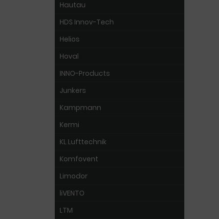
Hautau
HDS Innov-Tech
Helios
Hoval
INNO-Products
Junkers
Kampmann
Kermi
KL Lufttechnik
Komfovent
Limodor
liVENTO
LTM