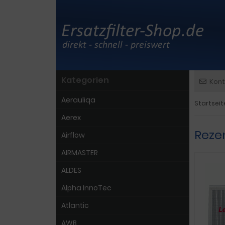
Kategorien
Kont
Aerauliqa
Startseit
Aerex
Reze
Airflow
AIRMASTER
ALDES
Alpha InnoTec
Atlantic
AWB