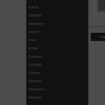
Balzer
BENZING
bluMartin
Für eine größ
bösch
Z
Brink
Brötje
Buderus
COMAIR
Cosmo
Danfoss
Dantherm
Dimplex