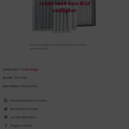
Für eine größere Ansicht klicken Sie auf das
Vorschaubild
Lieferzeit:
1-3 Werktage
Art.Nr.:
EFS-0786
Hersteller:
Filterprofi24
Artikeldatenblatt drucken
Rezension schreiben
Frage zu Artikel