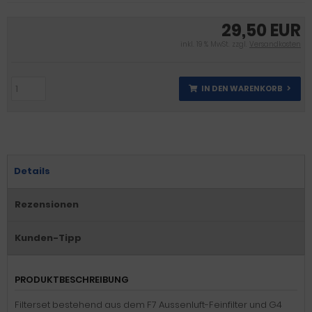
29,50 EUR
inkl. 19 % MwSt. zzgl.
Versandkosten
IN DEN WARENKORB
Details
Rezensionen
Kunden-Tipp
PRODUKTBESCHREIBUNG
Filterset bestehend aus dem F7 Aussenluft-Feinfilter und G4