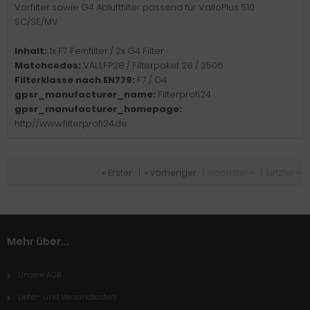
Vorfilter sowie G4 Abluftfilter passend für ValloPlus 510
SC/SE/MV.
Inhalt:
1x F7 Feinfilter / 2x G4 Filter
Matchcodes:
VALLFP28 / Filterpaket 28 / 2506
Filterklasse nach EN779:
F7 / G4
gpsr_manufacturer_name:
Filterprofi24
gpsr_manufacturer_homepage:
http://www.filterprofi24.de
« Erster
|
« vorheriger
|
nächster »
|
Letzter »
Mehr über...
Unsere AGB
Liefer- und Versandkosten