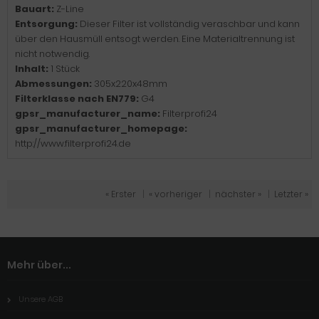
Bauart:
Z-Line
Entsorgung:
Dieser Filter ist vollständig veraschbar und kann
über den Hausmüll entsogt werden. Eine Materialtrennung ist
nicht notwendig.
Inhalt:
1 Stück
Abmessungen:
305x220x48mm
Filterklasse nach EN779:
G4
gpsr_manufacturer_name:
Filterprofi24
gpsr_manufacturer_homepage:
http://www.filterprofi24.de
« Erster
|
« vorheriger
|
nächster »
|
Letzter »
Mehr über...
Unsere AGB