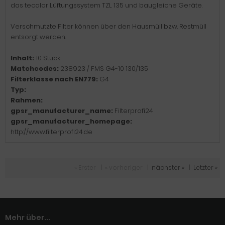
das tecalor Lüftungssystem TZL 135 und baugleiche Geräte.
Verschmutzte Filter können über den Hausmüll bzw. Restmüll
entsorgt werden.
Inhalt:
10 Stück
Matchcodes:
238923 / FMS G4-10 130/135
Filterklasse nach EN779:
G4
Typ:
Rahmen:
gpsr_manufacturer_name:
Filterprofi24
gpsr_manufacturer_homepage:
http://www.filterprofi24.de
« Erster
|
« vorheriger
|
nächster »
|
Letzter »
Mehr über...