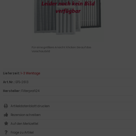
Für eine größere Ansicht klicken Sie auf das
Vorschaubild
Lieferzeit:
1-3 Werktage
Art.Nr.:
EFS-2613
Hersteller:
Filterprofi24
Artikeldatenblatt drucken
Rezension schreiben
Frage zu Artikel