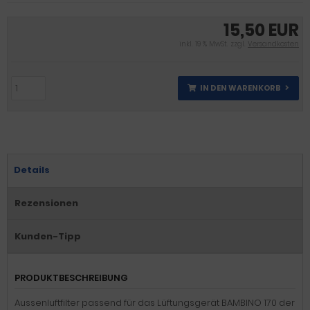
15,50 EUR
inkl. 19 % MwSt. zzgl.
Versandkosten
IN DEN WARENKORB
Details
Rezensionen
Kunden-Tipp
PRODUKTBESCHREIBUNG
Aussenluftfilter passend für das Lüftungsgerät BAMBINO 170 der