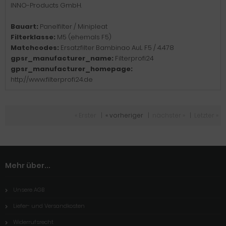
INNO-Products GmbH.
Bauart:
Panelfilter / Minipleat
Filterklasse:
M5 (ehemals F5)
Matchcodes:
Ersatzfilter Bambinao AuL F5 / 4.478
gpsr_manufacturer_name:
Filterprofi24
gpsr_manufacturer_homepage:
http://www.filterprofi24.de
« Erster
|
« vorheriger
|
nächster »
|
Letzter »
Mehr über...
Unsere AGB
Liefer- und Versandkosten
Widerrufsrecht