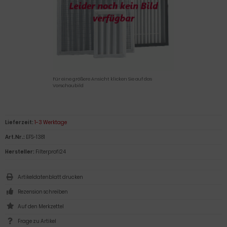
Für eine größere Ansicht klicken Sie auf das
Vorschaubild
Lieferzeit:
1-3 Werktage
Art.Nr.:
EFS-1381
Hersteller:
Filterprofi24
Artikeldatenblatt drucken
Rezension schreiben
Frage zu Artikel