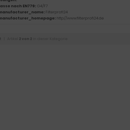
klasse nach EN779:
G4/F7
manufacturer_name:
Filterprofi24
manufacturer_homepage:
http://www.filterprofi24.de
t
| Artikel
2 von 2
in dieser Kategorie