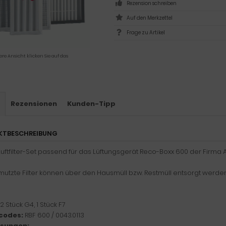
Rezension schreiben
Frage zu Artikel
ere Ansicht klicken Sie auf das
s
Rezensionen
Kunden-Tipp
KTBESCHREIBUNG
Luftfilter-Set passend für das Lüftungsgerät Reco-Boxx 600 der Firma
utzte Filter können über den Hausmüll bzw. Restmüll entsorgt werden
2 Stück G4, 1 Stück F7
codes:
RBF 600 / 0043.0113
sungen: