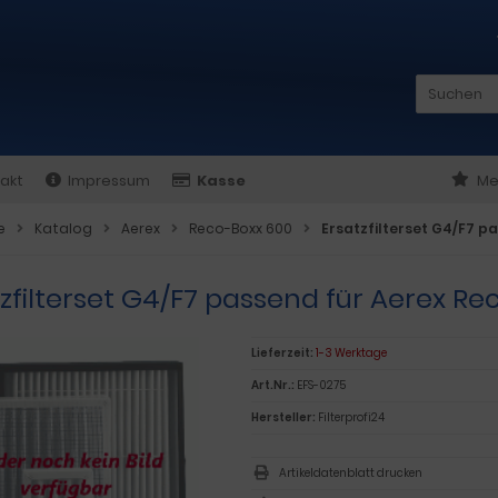
akt
Impressum
Kasse
Me
e
Katalog
Aerex
Reco-Boxx 600
Ersatzfilterset G4/F7 p
zfilterset G4/F7 passend für Aerex R
Lieferzeit:
1-3 Werktage
Art.Nr.:
EFS-0275
Hersteller:
Filterprofi24
Artikeldatenblatt drucken