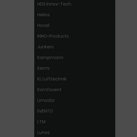
HDS Innov-Tech
Helios
Hoval
INNO-Products
Junkers
Kampmann
Kermi
KL Lufttechnik
Komfovent
Limodor
liVENTO
LTM
Lunos