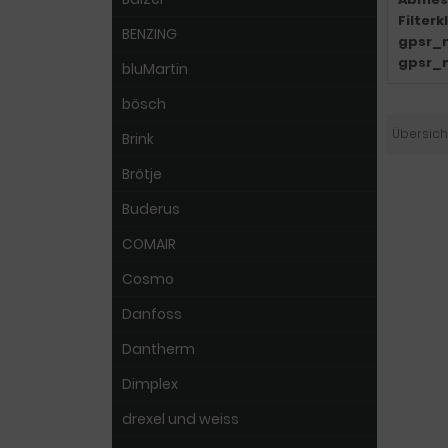
Filter
BENZING
gpsr_
gpsr_
bluMartin
bösch
Übersich
Brink
Brötje
Buderus
COMAIR
Cosmo
Danfoss
Dantherm
Dimplex
drexel und weiss