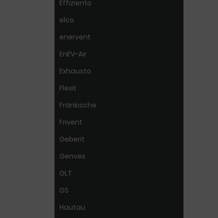
Effiziento
elco
enervent
EnEV-Air
Exhausto
Flexit
Fränkische
Frivent
Geberit
Genvex
GLT
GS
Hautau