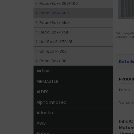
Reco-Boxx 300/400
Reco-Boxx 600
Reco-Boxx Max
Reco-Boxx TOP
Für eine größ
Vorschaubild
Uni-Box R-270-01
Uni-Box R-300
Reco-Boxx 90
Detail
Airflow
PRODU
AIRMASTER
Ersatz-
ALDES
Alpha InnoTec
Verschm
Atlantic
Inhalt:
AWB
Match
Balzer
Abmes