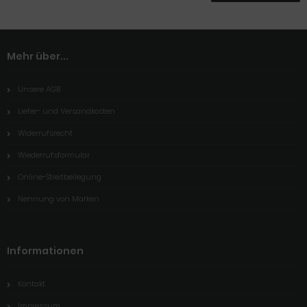
Mehr über...
Unsere AGB
Liefer- und Versandkosten
Widerrufsrecht
Wiederrufsformular
Online-Streitbeilegung
Nennung von Marken
Informationen
Kontakt
Impressum